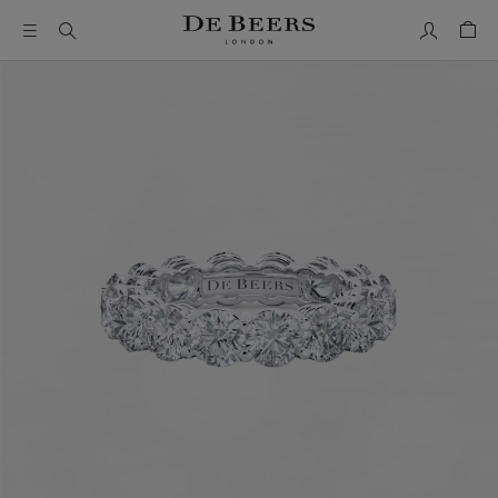
我的帳號
購物
這是一個帶有一張大圖像和下面的縮圖軌道的輪播。使用 Ta