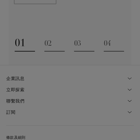
業技巧缺一不可。全靠多年累積而來的豐富專業知識和
探索更多
經驗，才能巧製出跨越世代的藝術珍寶。
探索更多
01
02
03
04
Go to slide 1
Go to slide 2
Go to slide 3
Go to slide
企業訊息
立即探索
聯繫我們
訂閱
條款及細則