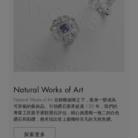
Natural Works of Art
鑽石珠寶創作的藝術
建設永恒
客戶服務
Natural Works of Art 在精雕細琢之下，搖身一變成為
De Beers 作為鑽石珠寶藝術的領導者，在鑽石之旅的
我們每天都能親眼目感受天然美鑽何等珍貴，對佩戴者
不論您身處家中或到訪我們其中一間商店，我們都渴望
可穿戴的藝術品。引領鑽石業界超過 130 年，我們的
每個階段 —— 從鑽石原石的開採到打造成世代相傳的
和製作過程中的所有人而言，鑽石都是大自然的瑰寶。
能為您提供度身訂造的購物體驗。預約親臨精品店或線
專業工匠親手逐顆寶石評估，精心挑選獨一無二的白色
瑰寶 —— 均擁有舉足輕重的獨特地位。 我們探索並揭
因此我們致力確保每顆鑽石都能對開採地當地的人民和
上購物體驗，即可透過私人諮詢得到專家協助和指導。
鑽石和彩鑽，務求找出世上最獨特非凡的天然美鑽。
示大自然的珍稀寶藏所潛藏的醉人魅力，精心創造出工
環境帶來長久的正面影響。我們將此承諾稱為「建設永
藝非凡的珠寶，以紀念生命中最動人心弦的特別時刻。
恒」，亦是我們所做一切的核心。
聯絡我們
在這趟追尋極致瑰寶的旅程，對完美的追求與卓越的專
探索更多