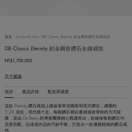
首頁
Diamond Lines
DB Classic Eternity 鉑金圓形鑽石全鑲戒指
DB Classic Eternity 鉑金圓形鑽石全鑲戒指
Original price
NT$1,700,000
尺寸建議
描述
產品詳情
配送與退貨
這款 Eternity 鑽石戒指上鑲嵌著單排圓形明亮式鑽石，總重約
5.28 克拉，現代感十足。每顆鑽石都以遵循道德章程的方式採
購，並由 De Beers 的專家團隊精心甄選而出，並確保每顆鑽石均
完美匹配，以達成作品的巧妙平衡，打造出一款優雅精緻的鑽石戒
指。