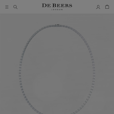
我的帳號
購物
這是一個帶有一張大圖像和下面的縮圖軌道的輪播。使用 Ta