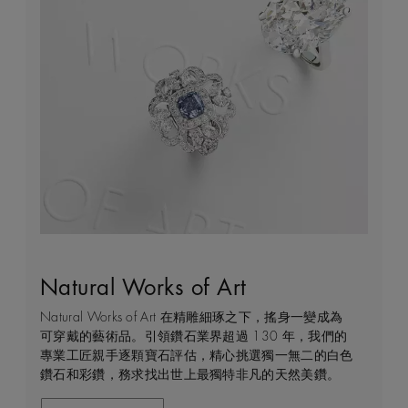
Natural Works of Art
鑽石珠寶創作的藝術
建設永恒
客戶服務
Natural Works of Art 在精雕細琢之下，搖身一變成為
De Beers 作為鑽石珠寶藝術的領導者，在鑽石之旅的
我們每天都能親眼目感受天然美鑽何等珍貴，對佩戴者
不論您身處家中或到訪我們其中一間商店，我們都渴望
可穿戴的藝術品。引領鑽石業界超過 130 年，我們的
每個階段 —— 從鑽石原石的開採到打造成世代相傳的
和製作過程中的所有人而言，鑽石都是大自然的瑰寶。
能為您提供度身訂造的購物體驗。預約親臨精品店或線
專業工匠親手逐顆寶石評估，精心挑選獨一無二的白色
瑰寶 —— 均擁有舉足輕重的獨特地位。 我們探索並揭
因此我們致力確保每顆鑽石都能對開採地當地的人民和
上購物體驗，即可透過私人諮詢得到專家協助和指導。
鑽石和彩鑽，務求找出世上最獨特非凡的天然美鑽。
示大自然的珍稀寶藏所潛藏的醉人魅力，精心創造出工
環境帶來長久的正面影響。我們將此承諾稱為「建設永
藝非凡的珠寶，以紀念生命中最動人心弦的特別時刻。
恒」，亦是我們所做一切的核心。
聯絡我們