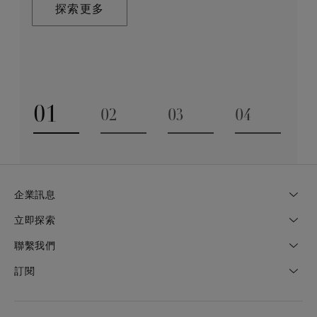
在這趟追尋極致瑰寶的旅程，對完美的追求與卓越的專
探索更多
業技巧缺一不可。全靠多年累積而來的豐富專業知識和
探索更多
經驗，才能巧製出跨越世代的藝術珍寶。
探索更多
01
02
03
04
Go to slide 1
Go to slide 2
Go to slide 3
Go to slide
企業訊息
立即探索
聯繫我們
訂閱