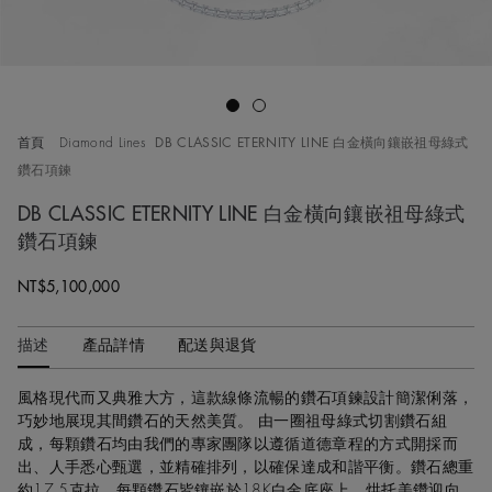
Go to slide 1
Go to slide 2
首頁
Diamond Lines
DB CLASSIC ETERNITY LINE 白金橫向鑲嵌祖母綠式
鑽石項鍊
DB CLASSIC ETERNITY LINE 白金橫向鑲嵌祖母綠式
鑽石項鍊
Original price
NT$5,100,000
描述
產品詳情
配送與退貨
風格現代而又典雅大方，這款線條流暢的鑽石項鍊設計簡潔俐落，
巧妙地展現其間鑽石的天然美質。 由一圈祖母綠式切割鑽石組
成，每顆鑽石均由我們的專家團隊以遵循道德章程的方式開採而
出、人手悉心甄選，並精確排列，以確保達成和諧平衡。鑽石總重
約17.5克拉。每顆鑽石皆鑲嵌於18K白金底座上，烘托美鑽迎向