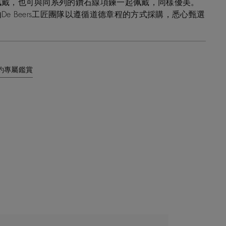
佩戴，也可與同系列的鑽石線項鍊一起佩戴，同樣優美。
De Beers工匠團隊以遵循道德章程的方式採購，悉心甄選
約專屬鑑賞