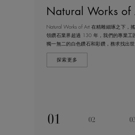
Natural Works of 
鑽石珠寶創作的藝
建設永恒
客戶服務
Natural Works of Art 在精雕
De Beers 作為鑽石珠寶藝術的領導者
我們每天都能親眼目感受天然美鑽何等珍
不論您身處家中或到訪我們其中一間商店
領鑽石業界超過 130 年，我們的專業
石原石的開採到打造成世代相傳的瑰寶 
有人而言，鑽石都是大自然的瑰寶。因此
造的購物體驗。預約親臨精品店或線上購
獨一無二的白色鑽石和彩鑽，務求找出世
位。 我們探索並揭示大自然的珍稀寶藏
採地當地的人民和環境帶來長久的正面影
專家協助和指導。
藝非凡的珠寶，以紀念生命中最動人心弦
恒」，亦是我們所做一切的核心。
探索更多
聯絡我們
寶的旅程，對完美的追求與卓越的專業技
探索更多
的豐富專業知識和經驗，才能巧製出跨越
探索更多
01
02
0