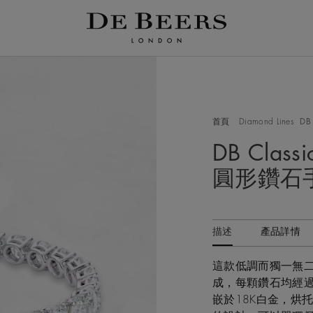
首頁
Diamond Lines
DB
DB Class
圓形鑽石
描述
產品詳情
這款低調而獨一無
成，每顆鑽石均經過
嵌於18K白金，烘