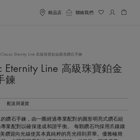
精品店
聯絡我們
購物袋 
 Classic Eternity Line 高級珠寶鉑金圓形鑽石手鍊
ic Eternity Line 高級珠寶鉑金
手鍊
配送與退貨
二的鑽石手鍊，由一圈經過專業配對的圓形明亮式鑽石組
專業配對以確保達成和諧平衡。 每顆鑽石均採用爪鑲鑲
托美鑽迎向光線使其本真純粹的亮光得到昇華。優雅極簡