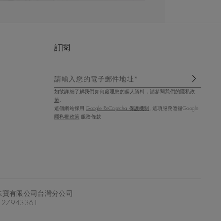
訂閱
請輸入您的電子郵件地址*
如欲詳細了解我們如何處理您的個人資料，請參閱我們的
隱私政
策
。
這個網站採用
Google ReCaptcha 保護機制
, 這項服務遵循Google
隱私權政策
服務條款
珠寶有限公司台灣分公司
7943361