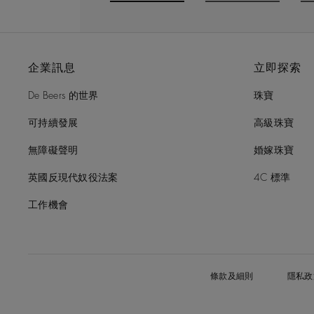
Go to slide 1
Go to slide 2
G
企業訊息
立即探索
De Beers 的世界
珠寶
可持續發展
高級珠寶
無障礙聲明
婚嫁珠寶
英國反現代奴役法案
4C 標準
工作機會
條款及細則
隱私政