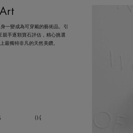
Art
術
細琢之下，搖身一變成為可穿戴的藝術品。引
，在鑽石之旅的每個階段 —— 從鑽
貴，對佩戴者和製作過程中的所
，我們都渴望能為您提供度身訂
工匠親手逐顆寶石評估，精心挑選
—— 均擁有舉足輕重的獨特地
我們致力確保每顆鑽石都能對開
物體驗，即可透過私人諮詢得到
上最獨特非凡的天然美鑽。
所潛藏的醉人魅力，精心創造出工
響。我們將此承諾稱為「建設永
的特別時刻。在這趟追尋極致瑰
巧缺一不可。全靠多年累積而來
世代的藝術珍寶。
3
04