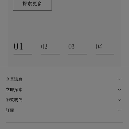
在這趟追尋極致瑰寶的旅程，對完美的追求與卓越的專
探索更多
業技巧缺一不可。全靠多年累積而來的豐富專業知識和
探索更多
經驗，才能巧製出跨越世代的藝術珍寶。
探索更多
01
02
03
04
Go to slide 1
Go to slide 2
Go to slide 3
Go to slide
企業訊息
立即探索
聯繫我們
訂閱