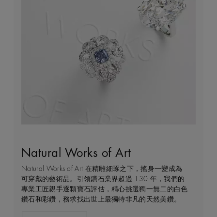
Natural Works of Art
鑽石珠寶創作的藝術
建設永恒
客戶服務
Natural Works of Art 在精雕細琢之下，搖身一變成為
De Beers 作為鑽石珠寶藝術的領導者，在鑽石之旅的
我們每天都能親眼目感受天然美鑽何等珍貴，對佩戴者
不論您身處家中或到訪我們其中一間商店，我們都渴望
可穿戴的藝術品。引領鑽石業界超過 130 年，我們的
每個階段 —— 從鑽石原石的開採到打造成世代相傳的
和製作過程中的所有人而言，鑽石都是大自然的瑰寶。
能為您提供度身訂造的購物體驗。預約親臨精品店或線
專業工匠親手逐顆寶石評估，精心挑選獨一無二的白色
瑰寶 —— 均擁有舉足輕重的獨特地位。 我們探索並揭
因此我們致力確保每顆鑽石都能對開採地當地的人民和
上購物體驗，即可透過私人諮詢得到專家協助和指導。
鑽石和彩鑽，務求找出世上最獨特非凡的天然美鑽。
示大自然的珍稀寶藏所潛藏的醉人魅力，精心創造出工
環境帶來長久的正面影響。我們將此承諾稱為「建設永
藝非凡的珠寶，以紀念生命中最動人心弦的特別時刻。
恒」，亦是我們所做一切的核心。
聯絡我們