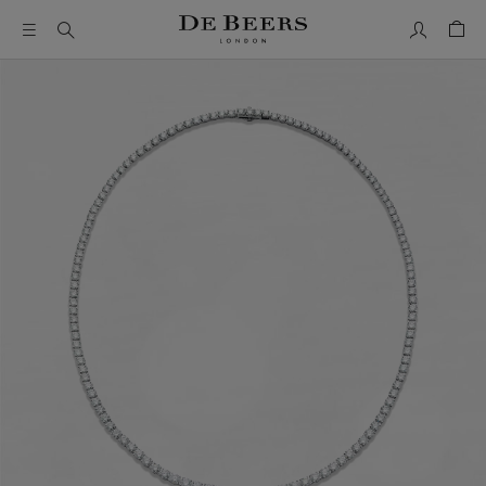
我的帳號
購物
這是一個帶有一張大圖像和下面的縮圖軌道的輪播。使用 Ta