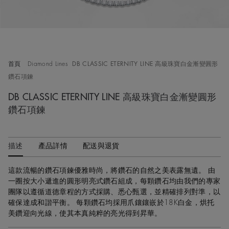
首頁
Diamond Lines
DB CLASSIC ETERNITY LINE 高級珠寶白金漸變圓形
鑽石項鍊
DB CLASSIC ETERNITY LINE 高級珠寶白金漸變圓形
鑽石項鍊
描述
產品詳情
配送與退貨
這款流暢的鑽石項鍊優雅時尚，將鑽石的自然之美表露無遺。 由
一圈按大小遞進的圓形明亮式鑽石組成，每顆鑽石均由我們的專家
團隊以遵循道德章程的方式採購、悉心甄選，並精確排列對準，以
確保達成和諧平衡。 每顆鑽石均採用爪鑲鑲嵌於18K白金，烘托
美鑽迎向光線，使其本真純粹的亮光得到昇華。