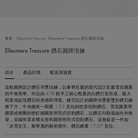
首頁
Ellesmere Treasure
Ellesmere Treasure 鑽石圓牌項鍊
Ellesmere Treasure 鑽石圓牌項鍊
描述
產品詳情
配送與退貨
這枚圓牌設計鑽石吊墜項鍊，以奢華壯麗的當代設計呈獻雪花圖案
的平衡美學。作品由 478 顆手工精心甄選的白鑽打造而成，最大
程度地綻現鑽石的美感和淨度。鏤空設計的圓牌吊墜垂墜於鑽石鍊
條下方，中央鑲有一顆重 1.03 克拉的枕形切割鑽石。雪花圖案周
圍環繞整圈的密釘鑲圓形明亮式切割鑽石，以鑽石勾勒弧線向外散
發，並綴有眾多欖尖形和圓形明亮式切割鑽石。這無疑是一件如
「冰雪女王」般華麗的藝術傑作。鑽石總重 17.07 克拉。