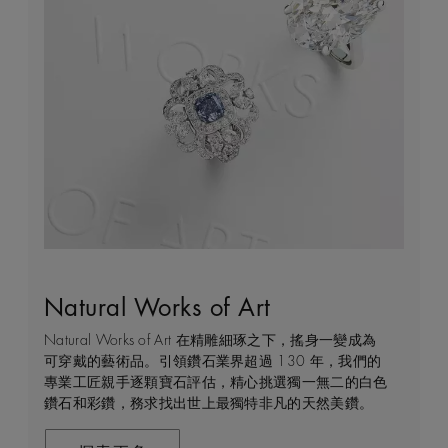
Natural Works of Art
鑽石珠寶創作的藝術
建設永恒
客戶服務
Natural Works of Art 在精雕細琢之下，搖身一變成為
De Beers 作為鑽石珠寶藝術的領導者，在鑽石之旅的
我們每天都能親眼目感受天然美鑽何等珍貴，對佩戴者
不論您身處家中或到訪我們其中一間商店，我們都渴望
可穿戴的藝術品。引領鑽石業界超過 130 年，我們的
每個階段 —— 從鑽石原石的開採到打造成世代相傳的
和製作過程中的所有人而言，鑽石都是大自然的瑰寶。
能為您提供度身訂造的購物體驗。預約親臨精品店或線
專業工匠親手逐顆寶石評估，精心挑選獨一無二的白色
瑰寶 —— 均擁有舉足輕重的獨特地位。 我們探索並揭
因此我們致力確保每顆鑽石都能對開採地當地的人民和
上購物體驗，即可透過私人諮詢得到專家協助和指導。
鑽石和彩鑽，務求找出世上最獨特非凡的天然美鑽。
示大自然的珍稀寶藏所潛藏的醉人魅力，精心創造出工
環境帶來長久的正面影響。我們將此承諾稱為「建設永
藝非凡的珠寶，以紀念生命中最動人心弦的特別時刻。
恒」，亦是我們所做一切的核心。
聯絡我們
在這趟追尋極致瑰寶的旅程，對完美的追求與卓越的專