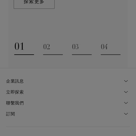
探索更多
業技巧缺一不可。全靠多年累積而來的豐富專業知識和
探索更多
經驗，才能巧製出跨越世代的藝術珍寶。
探索更多
01
02
03
04
Go to slide 1
Go to slide 2
Go to slide 3
Go to slide
企業訊息
立即探索
聯繫我們
訂閱