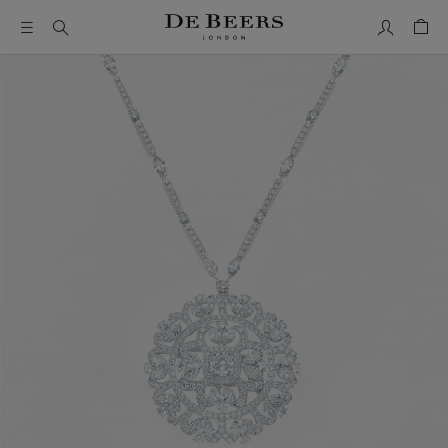
我的帳號
購物
這是一個帶有一張大圖像和下面的縮圖軌道的輪播。使用 Ta