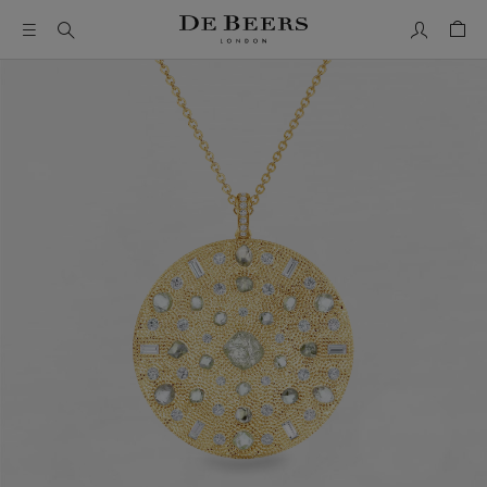
我的帳號
購物
這是一個帶有一張大圖像和下面的縮圖軌道的輪播。使用 Ta