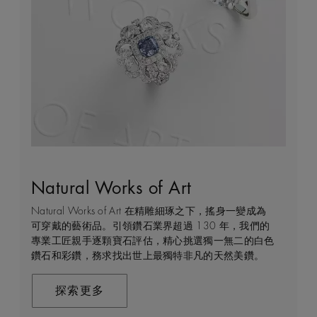
Natural Works of Art
鑽石珠寶創作的藝術
建設永恒
客戶服務
Natural Works of Art 在精雕細琢之下，搖身一變成為
De Beers 作為鑽石珠寶藝術的領導者，在鑽石之旅的
我們每天都能親眼目感受天然美鑽何等珍貴，對佩戴者
不論您身處家中或到訪我們其中一間商店，我們都渴望
可穿戴的藝術品。引領鑽石業界超過 130 年，我們的
每個階段 —— 從鑽石原石的開採到打造成世代相傳的
和製作過程中的所有人而言，鑽石都是大自然的瑰寶。
能為您提供度身訂造的購物體驗。預約親臨精品店或線
專業工匠親手逐顆寶石評估，精心挑選獨一無二的白色
瑰寶 —— 均擁有舉足輕重的獨特地位。 我們探索並揭
因此我們致力確保每顆鑽石都能對開採地當地的人民和
上購物體驗，即可透過私人諮詢得到專家協助和指導。
鑽石和彩鑽，務求找出世上最獨特非凡的天然美鑽。
示大自然的珍稀寶藏所潛藏的醉人魅力，精心創造出工
環境帶來長久的正面影響。我們將此承諾稱為「建設永
藝非凡的珠寶，以紀念生命中最動人心弦的特別時刻。
恒」，亦是我們所做一切的核心。
聯絡我們
在這趟追尋極致瑰寶的旅程，對完美的追求與卓越的專
探索更多
業技巧缺一不可。全靠多年累積而來的豐富專業知識和
探索更多
經驗，才能巧製出跨越世代的藝術珍寶。