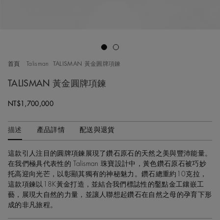
Go to slide 1
Go to slide 2
首頁
Talisman
TALISMAN 黃金圓牌項鍊
TALISMAN 黃金圓牌項鍊
NT$1,700,000
描述
產品詳情
配送與退貨
這款引人注目的圓牌項鍊展現了鑽石原石的天然之美與豐沛能量。
在我們極具代表性的 Talisman 珠寶設計中，黃色鑽石原石被巧妙
托高迎向光芒，以彰顯其獨有的神秘魅力。鑽石總重約10克拉，
這款項鍊以18K黃金打造，並結合我們標誌性的鑿點金工鑲嵌工
藝，展現大自然的力量，並讓人聯想起鑽石在自然之母的孕育下形
成的非凡旅程。