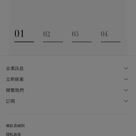
探索更多
01
02
03
04
Go to slide 1
Go to slide 2
Go to slide 3
Go to slide
企業訊息
立即探索
聯繫我們
訂閱
條款及細則
隱私政策