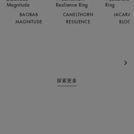
BAOBAB
CAMELTHORN
JACARA
MAGNITUDE
RESILIENCE
BLOO
Nex
探索更多