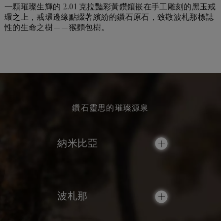
一顆璀璨生輝的 2.01 克拉豔彩黃鑽鑲嵌在手工雕刻的黑玉戒
環之上，戒環邊緣點綴著繽紛的鑽石原石，致敬波札那標誌
性的生命之樹——猴麵包樹。
鑽石靈思的璀璨源泉
納米比亞
波札那