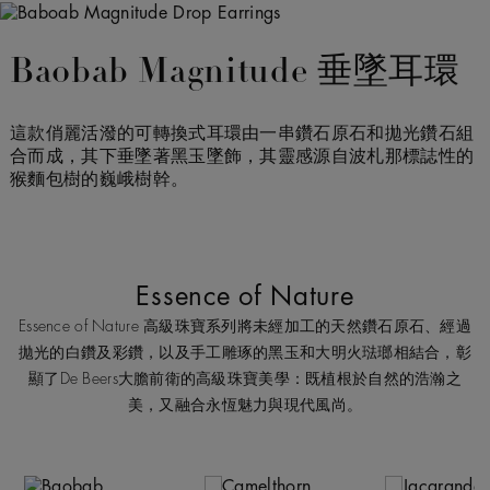
Baobab Magnitude 垂墜耳環
這款俏麗活潑的可轉換式耳環由一串鑽石原石和拋光鑽石組
合而成，其下垂墜著黑玉墜飾，其靈感源自波札那標誌性的
猴麵包樹的巍峨樹幹。
Essence of Nature
Essence of Nature 高級珠寶系列將未經加工的天然鑽石原石、經過
拋光的白鑽及彩鑽，以及手工雕琢的黑玉和大明火琺瑯相結合，彰
顯了De Beers大膽前衛的高級珠寶美學：既植根於自然的浩瀚之
美，又融合永恆魅力與現代風尚。