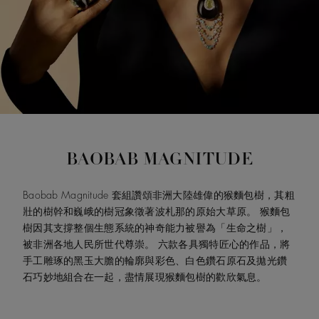
BAOBAB MAGNITUDE
Baobab Magnitude 套組讚頌非洲大陸雄偉的猴麵包樹，其粗
壯的樹幹和巍峨的樹冠象徵著波札那的原始大草原。 猴麵包
樹因其支撐整個生態系統的神奇能力被譽為「生命之樹」，
被非洲各地人民所世代尊崇。 六款各具獨特匠心的作品，將
手工雕琢的黑玉大膽的輪廓與彩色、白色鑽石原石及拋光鑽
石巧妙地組合在一起，盡情展現猴麵包樹的歡欣氣息。