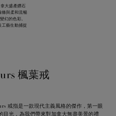
著加拿大盛產鑽石
線條與柔和流暢
季變幻的色彩。
嵌工藝生動捕捉
lours 楓葉戒
Colours 戒指是一款現代主義風格的傑作，第一眼
的目光，為我們帶來對加拿大無盡美景的禮