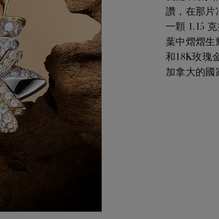
讚，在那片
一顆 1.1
葉中熠熠生
和18K玫
加拿大的國