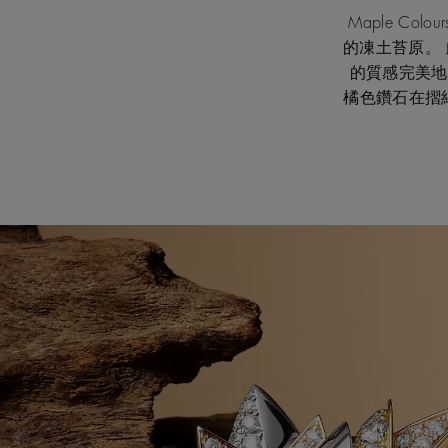
Maple C
的凍土苔原。
的質感完美地
橘色鑽石在摺紙