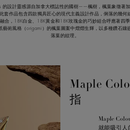
olours 的設計靈感源自加拿大標誌性的國樹——楓樹，楓葉象徵
 此套作品包含四款獨具匠心的現代主義設計作品，俐落的幾何
融合，18K白金、18K黃金和18K玫瑰金的巧妙組合呼應著四
藝術風格（origami）的楓葉圖案中熠熠生輝，以多種鑽石鑲
落葉的紋理。
Maple Co
指
Maple 
就能吸引人