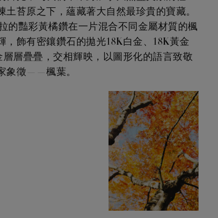
凍土苔原之下，蘊藏著大自然最珍貴的寶藏。
5 克拉的豔彩黃橘鑽在一片混合不同金屬材質的楓
輝，飾有密鑲鑽石的拋光18K白金、18K黃金
瑰金層層疊疊，交相輝映，以圖形化的語言致敬
家象徵——楓葉。