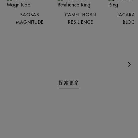
BAOBAB
CAMELTHORN
JACARA
MAGNITUDE
RESILIENCE
BLOO
Nex
探索更多