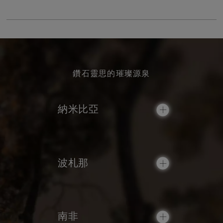
鑽石靈思的璀璨源泉
納米比亞
波札那
南非