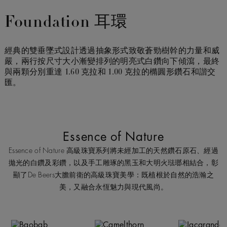
Foundation 耳環
經典的雙垂墜式設計透過抽象形式致敬蒼勁樹幹的力量和威
嚴，兩行按尺寸大小漸變排列的明亮式白鑽向下傾瀉，最終
與兩顆分別重達 1.60 克拉和 1.00 克拉的橢圓形鑽石和諧交
匯。
Essence of Nature
Essence of Nature 高級珠寶系列將未經加工的天然鑽石原石、經過
拋光的白鑽及彩鑽，以及手工雕琢的黑玉和大明火琺瑯相結合，彰
顯了De Beers大膽前衛的高級珠寶美學：既植根於自然的浩瀚之
美，又融合永恆魅力與現代風尚。