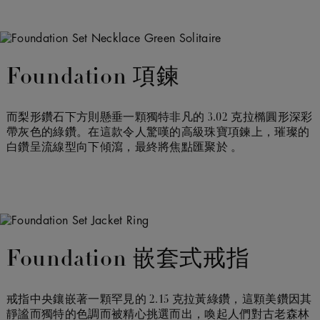
Foundation 項鍊
而梨形鑽石下方則懸垂一顆獨特非凡的 3.02 克拉橢圓形深彩
帶灰色的綠鑽。在這款令人驚嘆的高級珠寶項鍊上，璀璨的
白鑽呈流線型向下傾瀉，最終將焦點匯聚於 。
Foundation 嵌套式戒指
戒指中央鑲嵌著一顆罕見的 2.15 克拉黃綠鑽，這顆美鑽因其
靜謐而獨特的色調而被精心挑選而出，喚起人們對古老森林