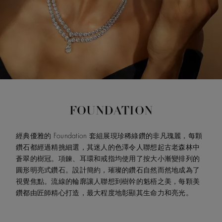
FOUNDATION
經典優雅的 Foundation 套組展現珍稀綠鑽的非凡瑰麗，每顆
鑽石都經過精挑細選，其迷人的色澤令人聯想起古老森林中
蒼翠的樹冠。項鍊、耳環和戒指均使用了按大小漸變排列的
圓形明亮式鑽石。設計簡約，璀璨的鑽石自然而然地成為了
視覺焦點。流線的輪廓讓人聯想到樹幹的魁梧之美，每顆美
鑽都由匠師精心打造，最大程度地彰顯其生命力和亮光。